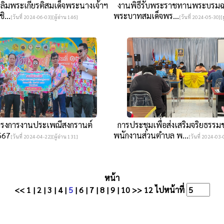
ลิมพระเกียรติสมเด็จพระนางเจ้าฯ
งานพิธีรับพระราชทานพระบรมฉ
...
พระบาทสมเด็จพร...
[วันที่ 2024-06-03][ผู้อ่าน 146]
[วันที่ 2024-05-30][ผ
รงการงานประเพณีสงกรานต์
การประชุมเพื่อส่งเสริมจริยธรรม
567
พนักงานส่วนตำบล พ...
[วันที่ 2024-04-22][ผู้อ่าน 131]
[วันที่ 2024-03-
หน้า
<<
1
|
2
|
3
|
4
|
5
|
6
|
7
|
8
|
9
|
10
>>
12
ไปหน้าที่